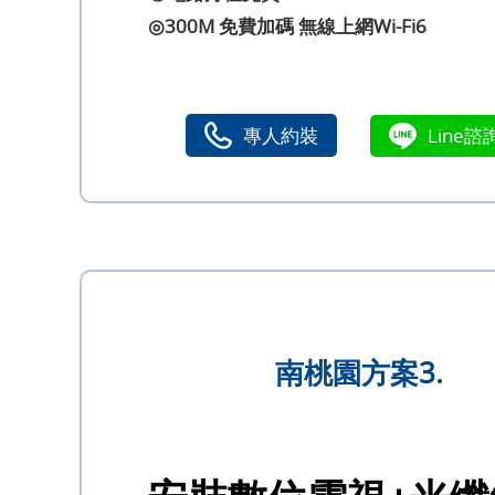
◎300M 免費加碼 無線上網Wi-Fi6
專人約裝
Line諮
南桃園方案3.