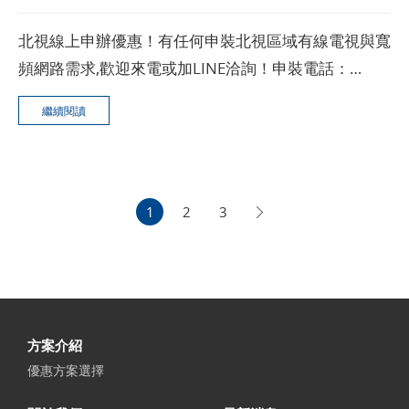
北視線上申辦優惠！有任何申裝北視區域有線電視與寬
頻網路需求,歡迎來電或加LINE洽詢！申裝電話：
0971-850-713，可以參考看看北視，讓我們一起來認
繼續閱讀
識南桃園以及它的服務、優惠方案吧。
1
2
3
方案介紹
優惠方案選擇